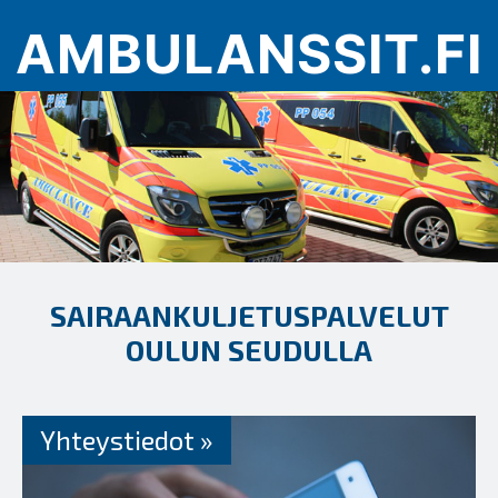
Skip
AMBULANSSIT.FI
to
content
Menu
SAIRAANKULJETUSPALVELUT
OULUN SEUDULLA
Yhteystiedot »